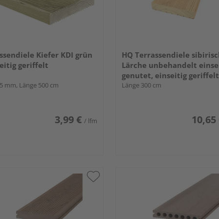
ssendiele Kiefer KDI grün
HQ Terrassendiele sibiris
eitig geriffelt
Lärche unbehandelt einse
genutet, einseitig geriffelt
45 mm, Länge 500 cm
x 142 mm
Länge 300 cm
3,99 €
10,65
/ lfm