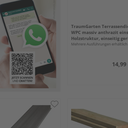
TraumGarten Terrassendi
WPC massiv anthrazit eins
Holzstruktur, einseitig geri
längsseitige Nut, DREAMD
Mehrere Ausführungen erhältlich
WPC BICOLOR - 21 x 125 
14,99