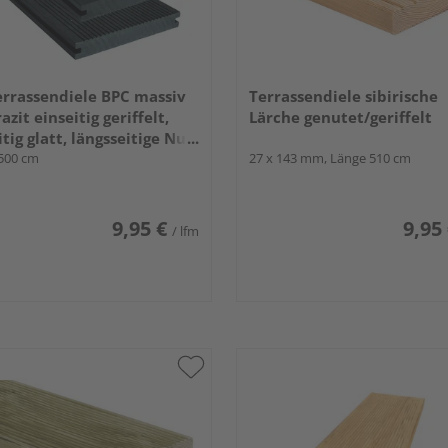
rrassendiele BPC massiv
Terrassendiele sibirische
azit einseitig geriffelt,
Lärche genutet/geriffelt
itig glatt, längsseitige Nut,
- 20 x 140 mm
500 cm
27 x 143 mm, Länge 510 cm
9,95 €
9,95
/ lfm