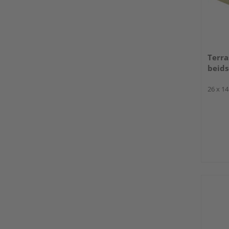
Terra
beids
26 x 1