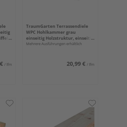
ele
TraumGarten Terrassendiele
eitig
WPC Hohlkammer grau
ffelt,
einseitig Holzstruktur, einseitig
ECK
geriffelt, längsseitige Nut,
Mehrere Ausführungen erhältlich
mm
DREAMDECK WPC PLUS XL - 23 x
240 mm
 €
20,99 €
/ lfm
/ lfm