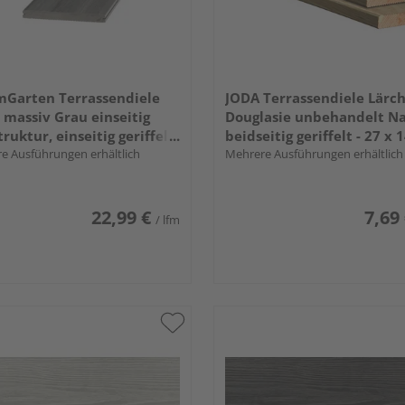
mGarten Terrassendiele
JODA Terrassendiele Lärch
massiv Grau einseitig
Douglasie unbehandelt N
truktur, einseitig geriffelt,
beidseitig geriffelt - 27 x 
seitige Nut, DREAMDECK
e Ausführungen erhältlich
mm
Mehrere Ausführungen erhältlich
PLATINUM - 20 x 195 mm
22,99 €
7,69
/ lfm