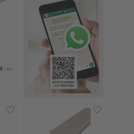
 €
/ lfm