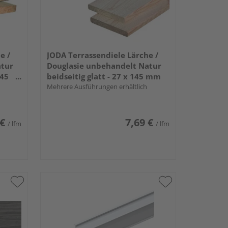
e /
JODA Terrassendiele Lärche /
atur
Douglasie unbehandelt Natur
145
beidseitig glatt - 27 x 145 mm
Mehrere Ausführungen erhältlich
 €
7,69 €
/ lfm
/ lfm