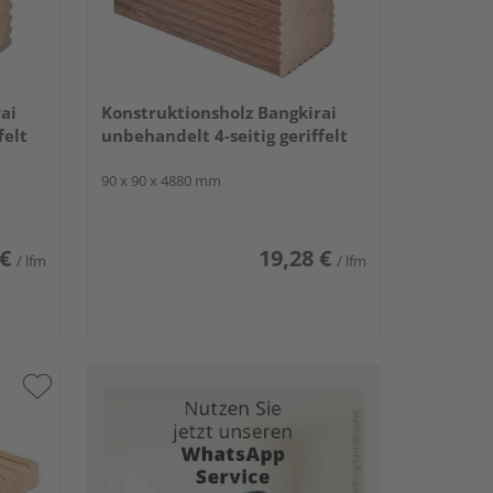
ai
Konstruktionsholz Bangkirai
felt
unbehandelt 4-seitig geriffelt
90 x 90 x 4880 mm
 €
19,28 €
/ lfm
/ lfm