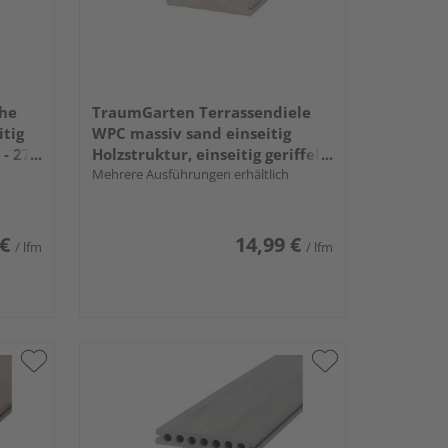
che
TraumGarten Terrassendiele
itig
WPC massiv sand einseitig
 - 27
Holzstruktur, einseitig geriffelt,
längsseitige Nut, DREAMDECK
Mehrere Ausführungen erhältlich
WPC BICOLOR - 21 x 125 mm
 €
14,99 €
/ lfm
/ lfm