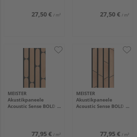
27,50 €
27,50 €
/ m²
/ m²
MEISTER
MEISTER
Akustikpaneele
Akustikpaneele
Acoustic Sense BOLD
Acoustic Sense BOLD
2600x330x20mm
2600x330x20mm
20123 Round tiles
20124 Broken stripes
77,95 €
77,95 €
/ m²
/ m²