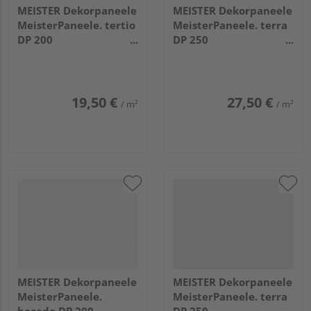
MEISTER Dekorpaneele
MEISTER Dekorpaneele
MeisterPaneele. tertio
MeisterPaneele. terra
DP 200
DP 250
2600x200x9,5mm 4099
2050x250x12mm
Pinie arcticweiß
20101 White mesh
19,50 €
27,50 €
/ m²
/ m²
MEISTER Dekorpaneele
MEISTER Dekorpaneele
MeisterPaneele.
MeisterPaneele. terra