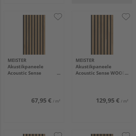
MEISTER
MEISTER
Akustikpaneele
Akustikpaneele
Acoustic Sense
Acoustic Sense WOOD
AUTHENTIC
2600x330x13mm 4310
2600x330x20mm
Eiche natur gebürstet
20113 Eiche natur
mattlackiert
67,95 €
129,95 €
/ m²
/ m²