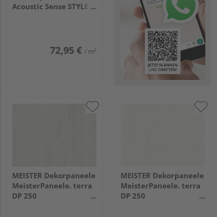
Acoustic Sense STYLE
2600x330x20mm
20121 Creamy grey
72,95 €
/ m²
MEISTER Dekorpaneele
MEISTER Dekorpaneele
MeisterPaneele. terra
MeisterPaneele. terra
DP 250
DP 250
2050x250x12mm
1280x250x12mm
20100 Dusty wood
20095 Warm fineline