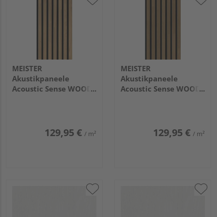
MEISTER
MEISTER
Akustikpaneele
Akustikpaneele
Acoustic Sense WOOD
Acoustic Sense WOOD
2600x330x13mm 4311
2600x330x13mm 4312
Eiche pure gebürstet
Eiche braun gebürstet
mattlackiert
mattlackiert
129,95 €
129,95 €
/ m²
/ m²