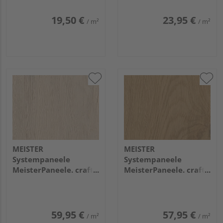
19,50 €
23,95 €
/ m²
/ m²
MEISTER
MEISTER
Systempaneele
Systempaneele
MeisterPaneele. craft
MeisterPaneele. craft
SP 400
SP 400
1090x210x7,5mm
1090x210x7,5mm
20130 Eiche authentic
20129 Eiche authentic
weiß Vintage-Str.,
Vintage-Str., gebü.
59,95 €
57,95 €
/ m²
/ m²
gebü. ultramattl.
ultramattl.