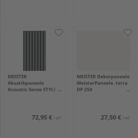
MEISTER
MEISTER Dekorpaneele
Akustikpaneele
MeisterPaneele. terra
Acoustic Sense STYLE
DP 250
2600x330x20mm
1280x250x12mm
20120 Relaxed green
20102 Snow white
wood
72,95 €
27,50 €
/ m²
/ m²