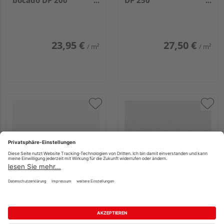
bocado DP 200
DP 250
3300x200x12mm
2050x250x12mm
20126 White wall
20097 White pearl
23,95 €
27,50 €
/ m²
/ m²
MEISTER Dekorpaneele
MEISTER Dekorpaneele
MeisterPaneele.
MeisterPaneele. terra
bocado DP 200
DP 250
4100x200x12mm
1280x250x12mm
20126 White wall
20101 White mesh