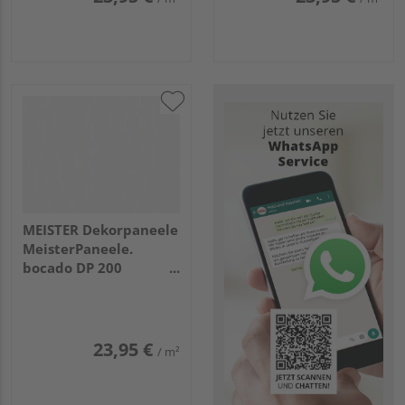
MEISTER Dekorpaneele
MeisterPaneele.
bocado DP 200
1280x200x12mm 4029
Fineline weiß
23,95 €
/ m²