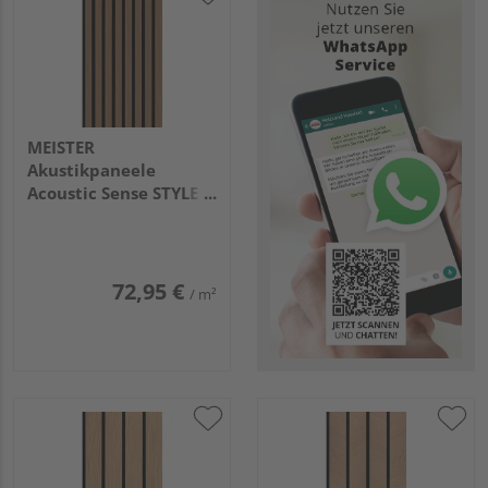
MEISTER
Akustikpaneele
Acoustic Sense STYLE
2600x330x20mm
20114 Warm honey
72,95 €
/ m²