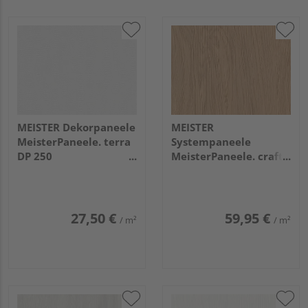
MEISTER Dekorpaneele
MEISTER
MeisterPaneele. terra
Systempaneele
DP 250
MeisterPaneele. craft
2600x250x12mm
SP 400
20101 White mesh
1090x210x7,5mm
20131 Eiche authentic
pure Vintage-Str.,
27,50 €
59,95 €
/ m²
/ m²
gebü. ultramattl.