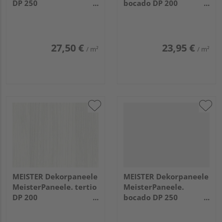
DP 250
bocado DP 200
3300x250x12mm
1280x200x12mm
20095 Warm fineline
20103 Softwood weiß
27,50 €
23,95 €
/ m²
/ m²
MEISTER Dekorpaneele
MEISTER Dekorpaneele
MeisterPaneele. tertio
MeisterPaneele.
DP 200
bocado DP 250
1280x200x9,5mm
4100x250x12mm
20106 White wood
20126 White wall