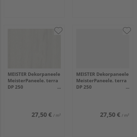
MEISTER Dekorpaneele
MEISTER Dekorpaneele
MeisterPaneele. terra
MeisterPaneele. terra
DP 250
DP 250
1280x250x12mm
4100x250x12mm
20100 Dusty wood
20096 Polar white
27,50 €
27,50 €
/ m²
/ m²