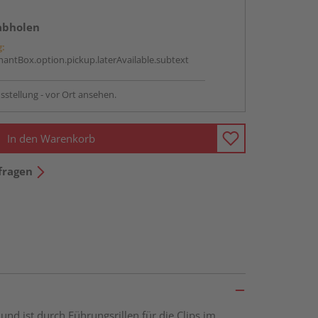
abholen
g:
antBox.option.pickup.laterAvailable.subtext
sstellung - vor Ort ansehen.
In den Warenkorb
fragen
nd ist durch Führungsrillen für die Clips im