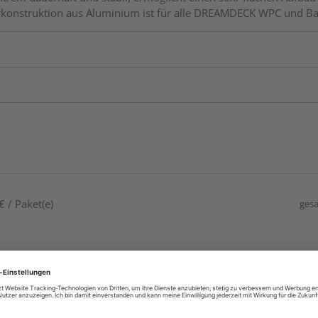
terkonstruktion aus Aluminium ist für alle DREAMDECK WPC und 
 / Paket(e)
gesa