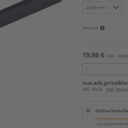
Services
19,98 €
/ Stk.
(19,98 
vue.ads.priceMe
inkl. MwSt.
zzgl. Versa
Online bestell
Auf Vorbestellun
vue.ads.priceMerch