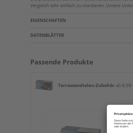
Vergleich sehr einfach zu montieren. Unsere Un
EIGENSCHAFTEN
DATENBLÄTTER
Passende Produkte
Terrassendielen-Zubehör
ab 8,98 €