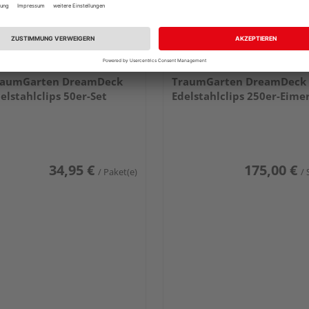
raumGarten DreamDeck
TraumGarten DreamDeck
elstahlclips 50er-Set
Edelstahlclips 250er-Eime
34,95 €
175,00 €
/ Paket(e)
/ 