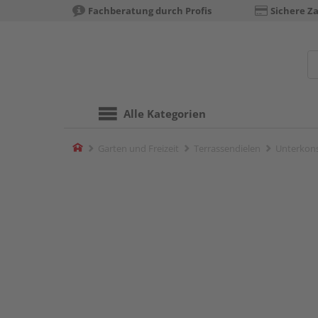
Fachberatung durch Profis
Sichere Z
Alle Kategorien
Home
Garten und Freizeit
Terrassendielen
Unterkons