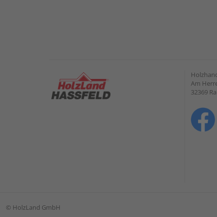
Holzhand
Am Herre
32369 R
©
HolzLand GmbH