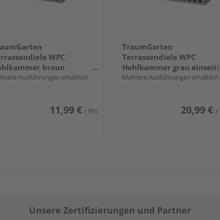
raumGarten
TraumGarten
rrassendiele WPC
Terrassendiele WPC
ohlkammer braun
Hohlkammer grau einseiti
nseitig Holzstruktur,
hrere Ausführungen erhältlich
Holzstruktur, einseitig
Mehrere Ausführungen erhältlich
nseitig geriffelt,
geriffelt, längsseitige Nut,
ngsseitige Nut,
DREAMDECK WPC PLUS XL 
11,99 €
20,99 €
EAMDECK WPC PLUS - 23 x
23 x 240 mm
/ lfm
/
46 mm
Unsere Zertifizierungen und Partner