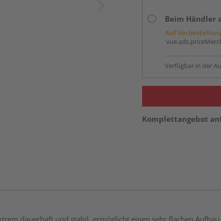
Beim Händler 
Auf Vorbestellun
vue.ads.priceMerch
Verfügbar in der Au
Komplettangebot an
trem dauerhaft und stabil, ermöglicht einen sehr flachen Aufbau u