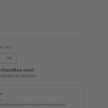
€ / Stk.)
Stk.
rchantBox.total
ndkosten für Stückgut
en
g:
antBox.option.delivery.laterAvailable.subtext