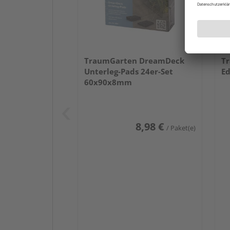
TraumGarten DreamDeck
T
Unterleg-Pads 24er-Set
Ed
60x90x8mm
8,98 €
/ Paket(e)