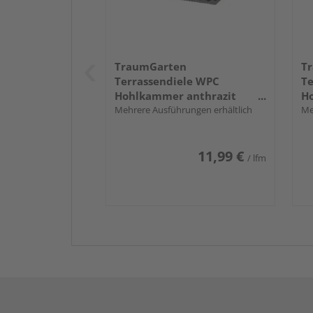
TraumGarten
T
Terrassendiele WPC
Te
Hohlkammer anthrazit
H
einseitig Holzstruktur,
Mehrere Ausführungen erhältlich
ei
Me
einseitig geriffelt,
ei
längsseitige Nut,
lä
11,99 €
DREAMDECK WPC PLUS - 23 x
DR
/ lfm
146 mm
1