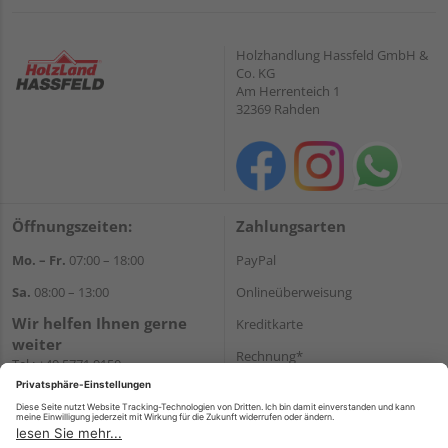
Holzhandlung Hassfeld GmbH &
Co. KG
Am Herrenteich 1
32369 Rahden
Öffnungszeiten:
Zahlungsarten
Mo. – Fr.
07:00 – 18:00
PayPal
Sa.
08:00 – 13:00
Onlineüberweisung
Wir helfen Ihnen gerne
Kreditkarte
weiter
Rechnung*
Tel.:
+49 5771 9150
E-Mail:
info@holz-hassfeld.de
*Bonität vorausgesetzt
WhatsApp
Versand
Versandkosten