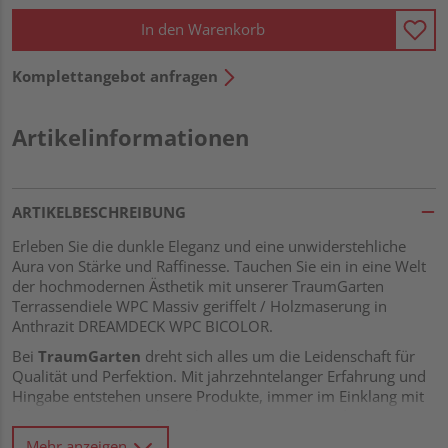
In den Warenkorb
Komplettangebot anfragen
Artikelinformationen
ARTIKELBESCHREIBUNG
Erleben Sie die dunkle Eleganz und eine unwiderstehliche
Aura von Stärke und Raffinesse. Tauchen Sie ein in eine Welt
der hochmodernen Ästhetik mit unserer TraumGarten
Terrassendiele WPC Massiv geriffelt / Holzmaserung in
Anthrazit DREAMDECK WPC BICOLOR.
Bei
TraumGarten
dreht sich alles um die Leidenschaft für
Qualität und Perfektion. Mit jahrzehntelanger Erfahrung und
Hingabe entstehen unsere Produkte, immer im Einklang mit
den neuesten technologischen Innovationen und
Ästhetiktrends. Unsere Terrassendielen bestehen aus
WPC
Mehr anzeigen