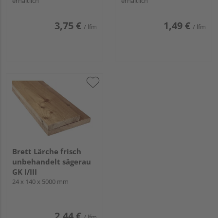
erhältlich
erhältlich
3,75 €
1,49 €
/ lfm
/ lfm
Brett Lärche frisch
unbehandelt sägerau
GK I/III
24 x 140 x 5000 mm
2,44 €
/ lfm