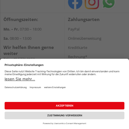
Öffnungszeiten:
Zahlungsarten
Mo. – Fr.
07:00 – 18:00
PayPal
Sa.
08:00 – 13:00
Onlineüberweisung
Wir helfen Ihnen gerne
Kreditkarte
weiter
Rechnung*
Tel.:
+49 5771 9150
E-Mail:
info@holz-hassfeld.de
*Bonität vorausgesetzt
WhatsApp
Versand
Versandkosten
Impressum
AGB
Widerruf
Datenschutz
Reservierungsbedingungen
Vertrag widerrufen
©
HolzLand GmbH