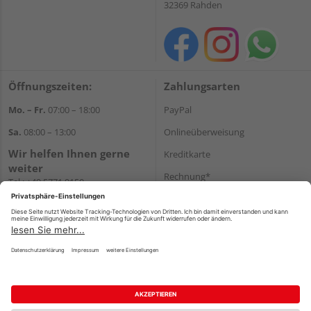
32369 Rahden
Öffnungszeiten:
Zahlungsarten
Mo. – Fr.
07:00 – 18:00
PayPal
Sa.
08:00 – 13:00
Onlineüberweisung
Wir helfen Ihnen gerne
Kreditkarte
weiter
Rechnung*
Tel.:
+49 5771 9150
E-Mail:
info@holz-hassfeld.de
*Bonität vorausgesetzt
WhatsApp
Versand
Versandkosten
Impressum
AGB
Widerruf
Datenschutz
Reservierungsbedingungen
Vertrag widerrufen