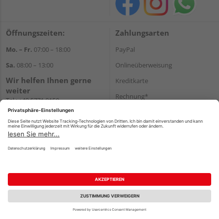
Öffnungszeiten:
Zahlungsarten
Mo. – Fr.
07:00 – 18:00
PayPal
Sa.
08:00 – 13:00
Onlineüberweisung
Wir helfen Ihnen gerne
Kreditkarte
weiter
Rechnung*
Tel.:
+49 5771 9150
E-Mail:
info@holz-hassfeld.de
*Bonität vorausgesetzt
WhatsApp
Versand
Versandkosten
Impressum
AGB
Widerruf
Datenschutz
Reservierungsbedingungen
Vertrag widerrufen
©
HolzLand GmbH