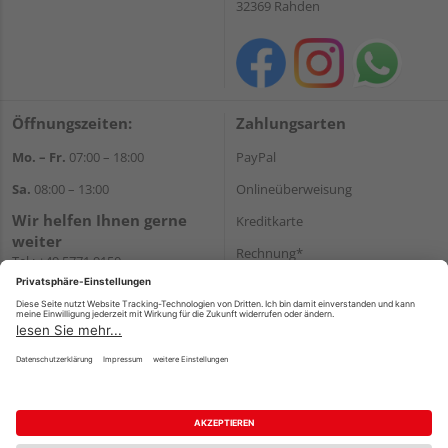
32369 Rahden
Öffnungszeiten:
Zahlungsarten
Mo. – Fr.
07:00 – 18:00
PayPal
Sa.
08:00 – 13:00
Onlineüberweisung
Wir helfen Ihnen gerne
Kreditkarte
weiter
Rechnung*
Tel.:
+49 5771 9150
E-Mail:
info@holz-hassfeld.de
*Bonität vorausgesetzt
WhatsApp
Versand
Versandkosten
Impressum
AGB
Widerruf
Datenschutz
Reservierungsbedingungen
Vertrag widerrufen