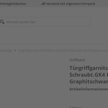
ahlmöglichkeiten
Versand mit eigenem Fuhrpark
eschläge
Türgriffgarnitur MINIMAL MODERN Schraubt.GK4 Rosetten eck
Griffwerk
Türgriffgarn
Schraubt.GK4 
Graphitschwa
Artikelinformatione