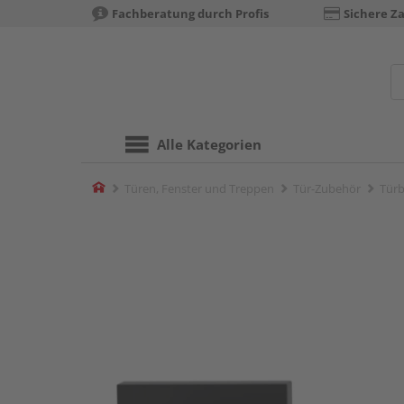
Fachberatung durch Profis
Sichere Z
Alle Kategorien
Home
Türen, Fenster und Treppen
Tür-Zubehör
Türb