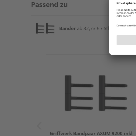
Passend zu
Bänder
ab 32,73 € / Stk.
Griffwerk Bandpaar AXUM 9200 inkl