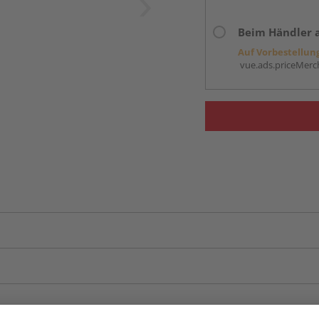
Beim Händler 
Auf Vorbestellun
vue.ads.priceMerch