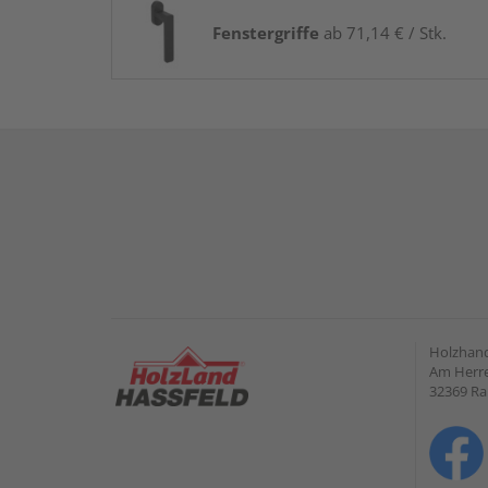
Fenstergriffe
ab 71,14 € / Stk.
Holzhand
Am Herre
32369 R