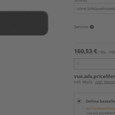
Schloss
Services
160,53 €
/ Stk.
(160
vue.ads.priceMe
inkl. MwSt.
zzgl. Versa
Online bestell
Auf Vorbestellun
vue.ads.priceMerch