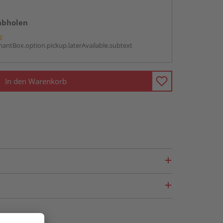
abholen
g:
antBox.option.pickup.laterAvailable.subtext
In den Warenkorb