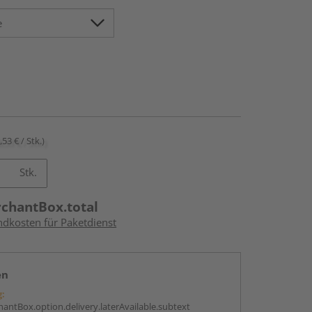
,53 € / Stk.)
Stk.
rchantBox.total
ndkosten für Paketdienst
en
g:
antBox.option.delivery.laterAvailable.subtext