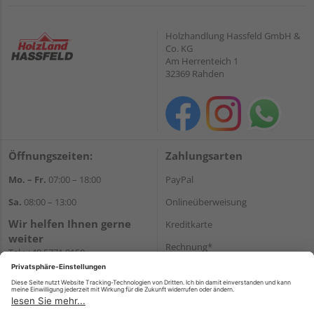
Holzhandlung Hassfeld GmbH &
Co. KG
Am Herrenteich 1
32369 Rahden
Öffnungszeiten:
Zahlungsarten
Mo. – Fr.
07:00 – 18:00
PayPal
Sa.
08:00 – 13:00
Onlineüberweisung
Wir helfen Ihnen gerne
Kreditkarte
weiter
Rechnung*
Tel.:
+49 5771 9150
E-Mail:
info@holz-hassfeld.de
*Bonität vorausgesetzt
WhatsApp
Versand
Versandkosten