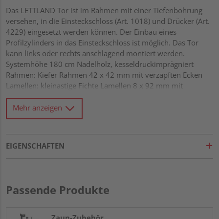
Das LETTLAND Tor ist im Rahmen mit einer Tiefenbohrung
versehen, in die Einsteckschloss (Art. 1018) und Drücker (Art.
4229) eingesetzt werden können. Der Einbau eines
Profilzylinders in das Einsteckschloss ist möglich. Das Tor
kann links oder rechts anschlagend montiert werden.
Systemhöhe 180 cm Nadelholz, kesseldruckimprägniert
Rahmen: Kiefer Rahmen 42 x 42 mm mit verzapften Ecken
Lamellen: kleinastige Fichte Lamellen 8 x 92 mm mit
Dekorfase, fein gerillt und überlappend montiert
Diagonalverstrebung Alle Verbindungen aus Edelstahl
Mehr anzeigen
EIGENSCHAFTEN
Passende Produkte
Zaun-Zubehör