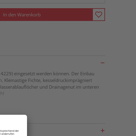
In den Warenkorb
. 4229) eingesetzt werden können. Der Einbau
n. Kleinastige Fichte, kesseldruckimprägniert
asserablauflöcher und Drainagenut im unteren
hl