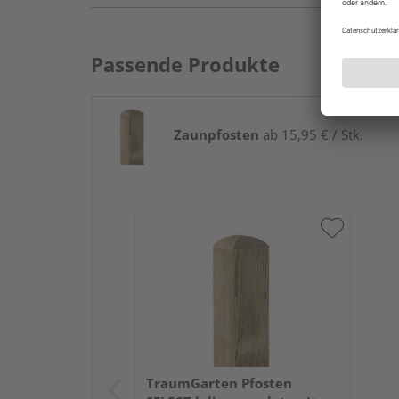
Passende Produkte
Zaunpfosten
ab 15,95 € / Stk.
TraumGarten Pfosten