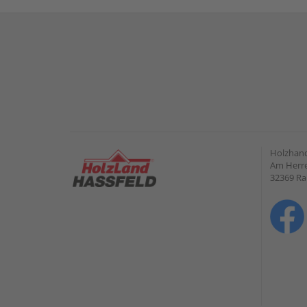
Holzhand
Am Herre
32369 R