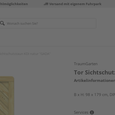
ahlmöglichkeiten
Versand mit eigenem Fuhrpark
Sichtschutzzaun KDI natur "GADA"
TraumGarten
Tor Sichtschu
Artikelinformatione
B x H: 98 x 179 cm, DI
Services