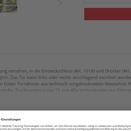
ng versehen, in die Einsteckschloss (Art. 1018) und Drücker (Art
öglich. Das Tor kann links oder rechts anschlagend montiert werde
en Ecken Torrahmen aus technisch vorgetrocknetem Massivholz W
atiefer Trocknungsnut von 15 mm Alle Verbindungen aus Edelsta