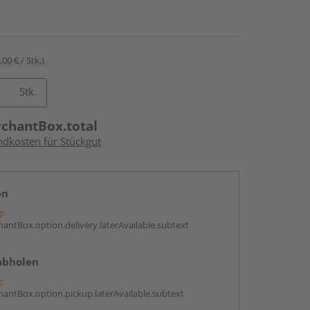
,00 € / Stk.)
Stk.
rchantBox.total
ndkosten für Stückgut
en
g:
antBox.option.delivery.laterAvailable.subtext
abholen
g:
antBox.option.pickup.laterAvailable.subtext