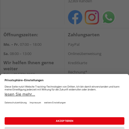
32369 Rahden
Öffnungszeiten:
Zahlungsarten
Mo. – Fr.
07:00 – 18:00
PayPal
Sa.
08:00 – 13:00
Onlineüberweisung
Wir helfen Ihnen gerne
Kreditkarte
weiter
Rechnung*
Tel.:
+49 5771 9150
E-Mail:
info@holz-hassfeld.de
*Bonität vorausgesetzt
WhatsApp
Versand
Versandkosten
Impressum
AGB
Widerruf
Datenschutz
Reservierungsbedingungen
Vertrag widerrufen