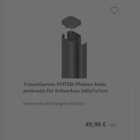
Tr
an
19
Meh
TraumGarten SYSTEM Pfosten basic
anthrazit für Erdverbau 240x7x7cm
Mehrere Ausführungen erhältlich
49,90 €
/ Stk.