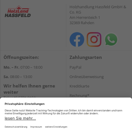
Holzhandlung Hassfeld GmbH &
Co. KG
Am Herrenteich 1
32369 Rahden
Öffnungszeiten:
Zahlungsarten
Mo. – Fr.
07:00 – 18:00
PayPal
Sa.
08:00 – 13:00
Onlineüberweisung
Wir helfen Ihnen gerne
Kreditkarte
weiter
Rechnung*
Tel.:
+49 5771 9150
E-Mail:
info@holz-hassfeld.de
*Bonität vorausgesetzt
WhatsApp
Versand
Versandkosten