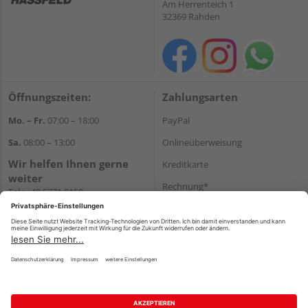
Am Herrenteich 1
32369 Rahden
Öffnungszeiten:
Zahlungsarten
Mo. – Fr.
07:00 – 18:00
PayPal
Sa.
08:00 – 13:00
Onlineüberweisung
Wir helfen Ihnen gerne
Kreditkarte
weiter
Rechnung*
Tel.:
+49 5771 9150
E-Mail:
info@holz-hassfeld.de
*Bonität vorausgesetzt
WhatsApp
Versand
Versandkosten
Impressum
AGB
Widerruf
Datenschutz