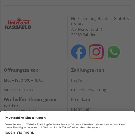
Holzhandlung Hassfeld GmbH &
Co. KG
Am Herrenteich 1
32369 Rahden
Öffnungszeiten:
Zahlungsarten
Mo. – Fr.
07:00 – 18:00
PayPal
Sa.
08:00 – 13:00
Onlineüberweisung
Wir helfen Ihnen gerne
Kreditkarte
weiter
Rechnung*
Tel.:
+49 5771 9150
E-Mail:
info@holz-hassfeld.de
*Bonität vorausgesetzt
WhatsApp
Versand
Versandkosten