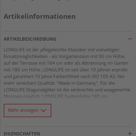
Artikelinformationen
ARTIKELBESCHREIBUNG
LONGLIFE ist der pflegeleichte Klassiker mit vielseitigen
Einsatzmöglichkeiten - als Vorgartenzaun mit 90 cm Höhe,
auf der Terrasse mit 164 cm oder als Abtrennung im Garten
mit 180 cm Höhe. LONGLIFE ist seit über 10 Jahren erprobt
und garantiert 10 Jahre Farbechtheit nach ISO 105 A3. Nie
mehr streichen! Qualität: "Made in Germany". Für die
LONGLIFE Diagonalgitter ist die senkrechte und waagerechte
Montage möglich. LONGLIFE Systemhöhe 180 cm
hochwertiger Fenster-Kunststoff, weiß Leisten 5 x 30 mm im
Rahmen geheftet und untereinander verklebt Maschenweite
Mehr anzeigen
ca. 40 x 40 mm
EIGENSCHAFTEN