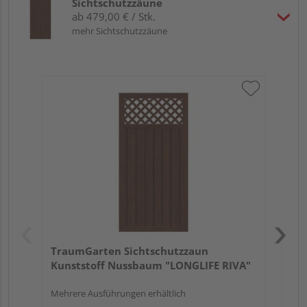
Sichtschutzzäune
ab 479,00 € / Stk.
mehr Sichtschutzzäune
Tr
Ku
Meh
TraumGarten Sichtschutzzaun
Kunststoff Nussbaum "LONGLIFE RIVA"
Mehrere Ausführungen erhältlich