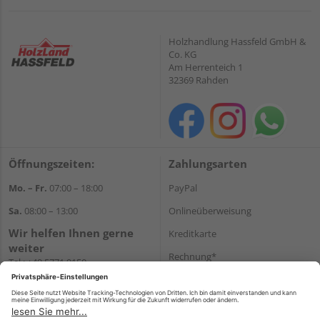
Holzhandlung Hassfeld GmbH &
Co. KG
Am Herrenteich 1
32369 Rahden
Öffnungszeiten:
Zahlungsarten
Mo. – Fr.
07:00 – 18:00
PayPal
Sa.
08:00 – 13:00
Onlineüberweisung
Wir helfen Ihnen gerne
Kreditkarte
weiter
Rechnung*
Tel.:
+49 5771 9150
E-Mail:
info@holz-hassfeld.de
*Bonität vorausgesetzt
WhatsApp
Versand
Versandkosten