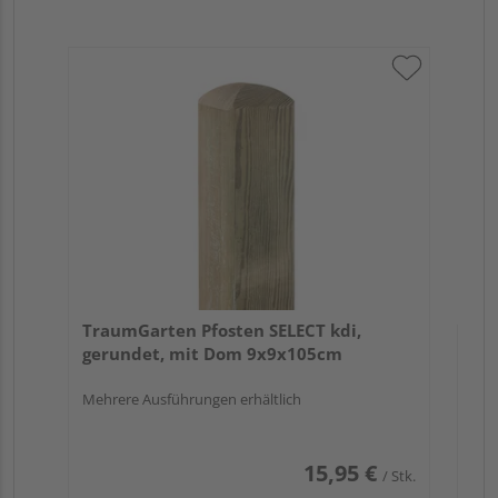
Tr
zu
7x
TraumGarten Pfosten SELECT kdi,
gerundet, mit Dom 9x9x105cm
Mehrere Ausführungen erhältlich
15,95 €
/ Stk.