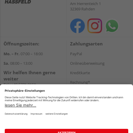
Am Herrenteich 1
32369 Rahden
Öffnungszeiten:
Zahlungsarten
Mo. – Fr.
07:00 – 18:00
PayPal
Sa.
08:00 – 13:00
Onlineüberweisung
Wir helfen Ihnen gerne
Kreditkarte
weiter
Rechnung*
Tel.:
+49 5771 9150
E-Mail:
info@holz-hassfeld.de
*Bonität vorausgesetzt
WhatsApp
Versand
Versandkosten
Impressum
AGB
Widerruf
Datenschutz