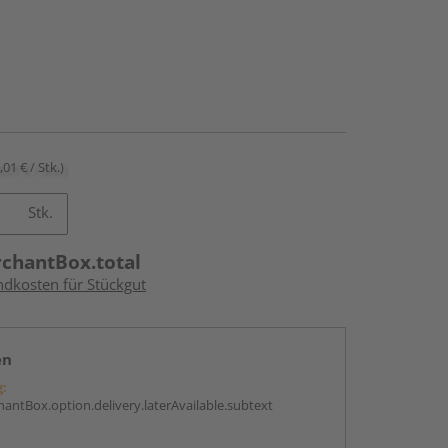
,01 € / Stk.)
Stk.
rchantBox.total
ndkosten für Stückgut
en
g:
antBox.option.delivery.laterAvailable.subtext