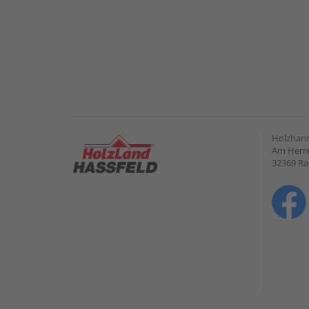
Holzhand
Am Herre
32369 R