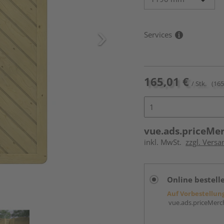
Services
165,01 €
/ Stk.
(165
vue.ads.priceMe
inkl. MwSt.
zzgl. Versa
Online bestell
Auf Vorbestellun
vue.ads.priceMerch