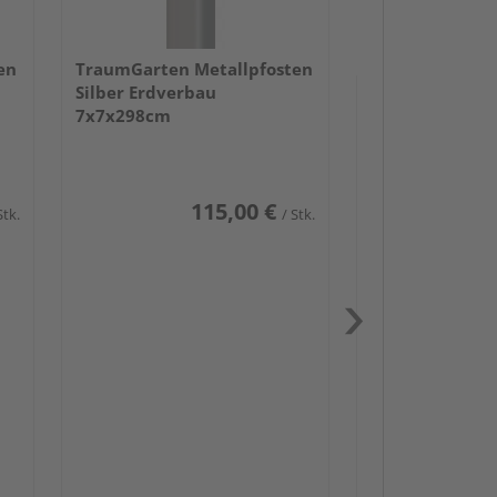
en
TraumGarten Metallpfosten
Silber Erdverbau
7x7x298cm
115,00 €
Stk.
/ Stk.
Passendes Zube
Schwerlast
Zaun-Zube