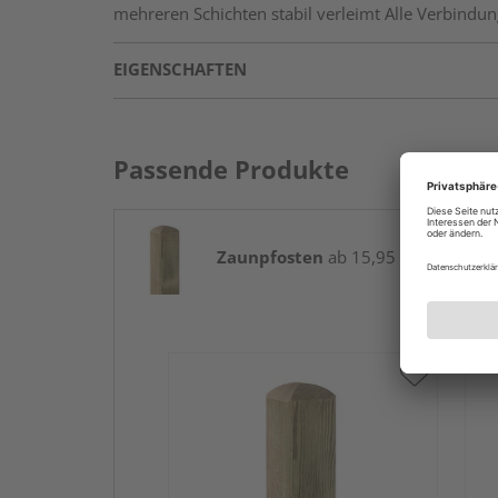
mehreren Schichten stabil verleimt Alle Verbindun
EIGENSCHAFTEN
Passende Produkte
Zaunpfosten
ab 15,95 € / Stk.