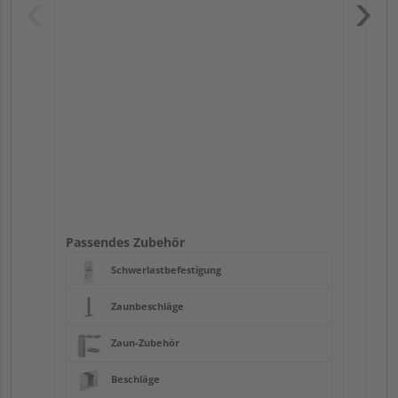
Pas
Passendes Zubehör
Schwerlastbefestigung
Zaunbeschläge
Zaun-Zubehör
Beschläge