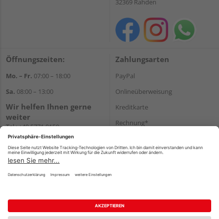
32369 Rahden
Öffnungszeiten:
Zahlungsarten
Mo. – Fr.
07:00 – 18:00
PayPal
Sa.
08:00 – 13:00
Onlineüberweisung
Wir helfen Ihnen gerne
Kreditkarte
weiter
Rechnung*
Tel.:
+49 5771 9150
E-Mail:
info@holz-hassfeld.de
*Bonität vorausgesetzt
WhatsApp
Versand
Versandkosten
Impressum
AGB
Widerruf
Datenschutz
Reservierungsbedingungen
Vertrag widerrufen