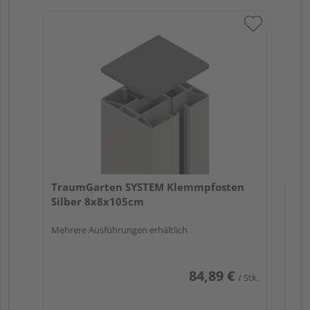
Tr
An
Meh
TraumGarten SYSTEM Klemmpfosten
Silber 8x8x105cm
Mehrere Ausführungen erhältlich
84,89 €
/ Stk.