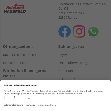
Holzhandlung Hassfeld GmbH &
Co. KG
Am Herrenteich 1
32369 Rahden
Öffnungszeiten:
Zahlungsarten
Mo. – Fr.
07:00 – 18:00
PayPal
Sa.
08:00 – 13:00
Onlineüberweisung
Wir helfen Ihnen gerne
Kreditkarte
weiter
Rechnung*
Tel.:
+49 5771 9150
E-Mail:
info@holz-hassfeld.de
*Bonität vorausgesetzt
WhatsApp
Versand
Versandkosten