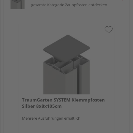
gesamte Kategorie Zaunpfosten entdecken
Tr
An
Meh
TraumGarten SYSTEM Klemmpfosten
Silber 8x8x105cm
Mehrere Ausführungen erhältlich