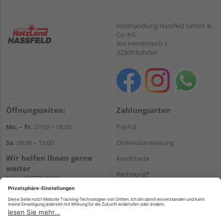
Holzhandlung Hassfeld GmbH &
Co. KG
Am Herrenteich 1
32369 Rahden
Öffnungszeiten:
Zahlungsarten
Mo. – Fr.
07:00 – 18:00
PayPal
Sa.
08:00 – 13:00
Onlineüberweisung
Wir helfen Ihnen gerne
Kreditkarte
weiter
Rechnung*
Tel.:
+49 5771 9150
E-Mail:
info@holz-hassfeld.de
*Bonität vorausgesetzt
WhatsApp
Versand
Versandkosten