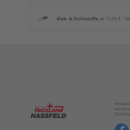
Kleb- & Dichtstoffe
ab 15,95 € / St
Holzhand
Am Herre
32369 R