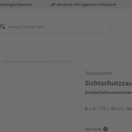
ahlmöglichkeiten
Versand mit eigenem Fuhrpark
Sichtschutzzaun braun lasiert "ARZAGO"
TraumGarten
Sichtschutzza
Artikelinformatione
B x H: 179 x 90 cm, St
Services