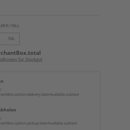
,00 € / Stk.)
Stk.
rchantBox.total
ndkosten für Stückgut
en
g:
antBox.option.delivery.laterAvailable.subtext
abholen
g:
antBox.option.pickup.laterAvailable.subtext