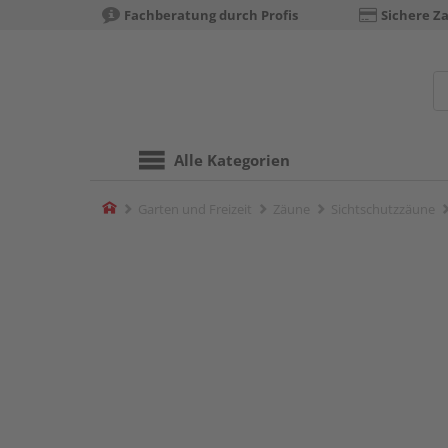
Fachberatung durch Profis
Sichere Z
Alle Kategorien
Home
Garten und Freizeit
Zäune
Sichtschutzzäune