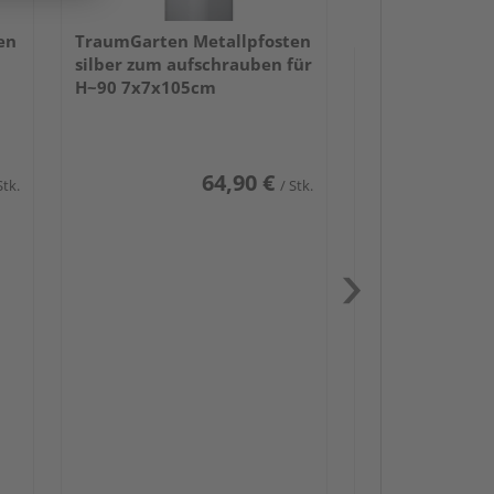
en
TraumGarten Metallpfosten
silber zum aufschrauben für
H~90 7x7x105cm
64,90 €
Stk.
/ Stk.
Passendes Zube
Schwerlast
Zaun-Zube
Zaunbesch