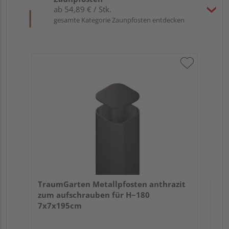
ab 54,89 € / Stk.
gesamte Kategorie Zaunpfosten entdecken
Tr
EX
Meh
TraumGarten Metallpfosten anthrazit
zum aufschrauben für H~180
7x7x195cm