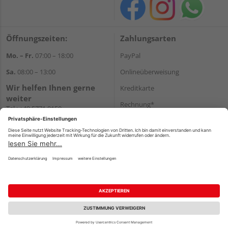
Öffnungszeiten:
Zahlungsarten
Mo. – Fr.
07:00 – 18:00
PayPal
Sa.
08:00 – 13:00
Onlineüberweisung
Wir helfen Ihnen gerne
Kreditkarte
weiter
Rechnung*
Tel.:
+49 5771 9150
E-Mail:
info@holz-hassfeld.de
*Bonität vorausgesetzt
WhatsApp
Versand
Versandkosten
Impressum
AGB
Widerruf
Datenschutz
Reservierungsbedingungen
Vertrag widerrufen
©
HolzLand GmbH