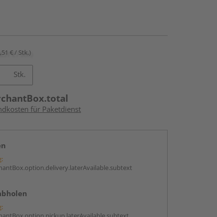
,51 € / Stk.)
Stk.
rchantBox.total
ndkosten für Paketdienst
en
g:
antBox.option.delivery.laterAvailable.subtext
abholen
g:
antBox.option.pickup.laterAvailable.subtext