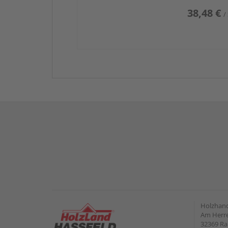
38,48 €
/
Holzhand
Am Herre
32369 R