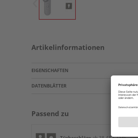
Artikelinformationen
EIGENSCHAFTEN
DATENBLÄTTER
Passend zu
Türbeschläge
ab 38,48 € / Stk.