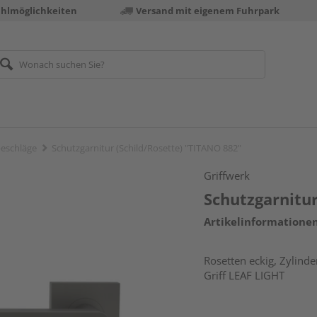
ahlmöglichkeiten
Versand mit eigenem Fuhrpark
eschläge
Schutzgarnitur (Schild/Rosette) "TITANO 882"
Griffwerk
Schutzgarnitur
Artikelinformatione
Rosetten eckig, Zylind
Griff LEAF LIGHT