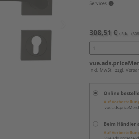
Services
308,51 €
/ Stk.
(308
vue.ads.priceMe
inkl. MwSt.
zzgl. Versa
Online bestell
Auf Vorbestellun
vue.ads.priceMerch
Beim Händler 
Auf Vorbestellun
vue.ads.priceMerch