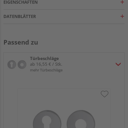
EIGENSCHAFTEN
DATENBLÄTTER
Passend zu
Türbeschläge
ab 16,55 € / Stk.
mehr Türbeschläge
Gri
L
Meh