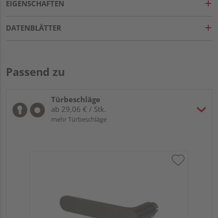
EIGENSCHAFTEN
DATENBLÄTTER
Passend zu
Türbeschläge
ab 29,06 € / Stk.
mehr Türbeschläge
Gr
ru