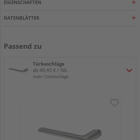
EIGENSCHAFTEN
DATENBLÄTTER
Passend zu
Türbeschläge
ab 40,45 € / Stk.
mehr Türbeschläge
Gr
TI
Zy
Ede