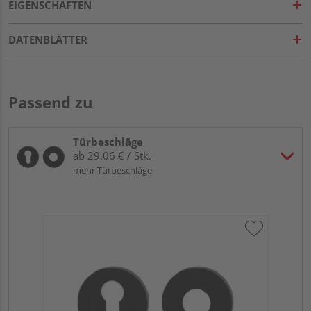
EIGENSCHAFTEN
DATENBLÄTTER
Passend zu
Türbeschläge
ab 29,06 € / Stk.
mehr Türbeschläge
Gr
TI
Zy
Ede