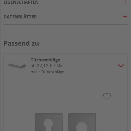
EIGENSCHAFTEN
DATENBLÄTTER
Passend zu
Türbeschläge
ab 22,12 € / Stk.
mehr Türbeschläge
Gri
L
Meh