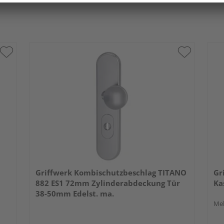
Griffwerk Kombischutzbeschlag TITANO
Gr
882 ES1 72mm Zylinderabdeckung Tür
Ka
38-50mm Edelst. ma.
Meh