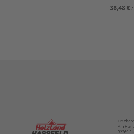
38,48 €
/
Holzhand
Am Herre
32369 R