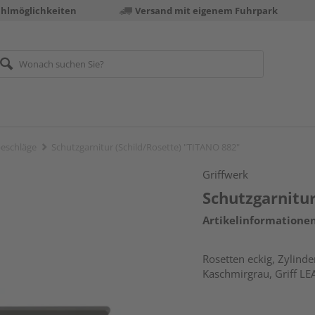
ahlmöglichkeiten
Versand mit eigenem Fuhrpark
eschläge
Schutzgarnitur (Schild/Rosette) "TITANO 882"
Griffwerk
Schutzgarnitur
Artikelinformatione
Rosetten eckig, Zylinde
Kaschmirgrau, Griff LE