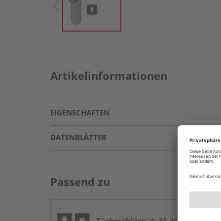
Artikelinformationen
EIGENSCHAFTEN
DATENBLÄTTER
Passend zu
Türbeschläge
ab 38,48 € / Stk.