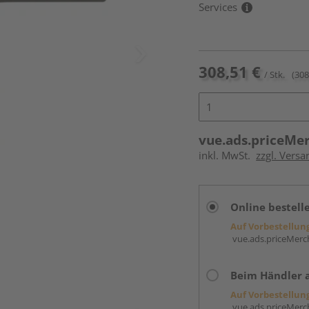
Services
308,51 €
/ Stk.
(308
vue.ads.priceMe
inkl. MwSt.
zzgl. Versa
Online bestell
Auf Vorbestellun
vue.ads.priceMerch
Beim Händler 
Auf Vorbestellun
vue.ads.priceMerch