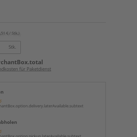
,51 € / Stk.)
Stk.
rchantBox.total
ndkosten für Paketdienst
en
g:
antBox.option.delivery.laterAvailable.subtext
abholen
g:
antBox.option.pickup.laterAvailable.subtext