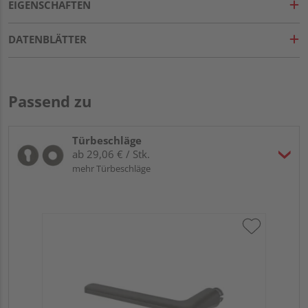
EIGENSCHAFTEN
DATENBLÄTTER
Passend zu
Türbeschläge
ab 29,06 € / Stk.
mehr Türbeschläge
Gr
ru