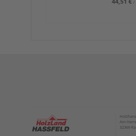
44,51 €
/
Holzhand
Am Herre
32369 R