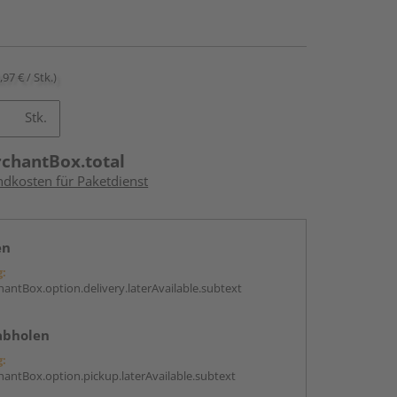
,97 € / Stk.)
Stk.
rchantBox.total
ndkosten für Paketdienst
en
g:
antBox.option.delivery.laterAvailable.subtext
abholen
g:
antBox.option.pickup.laterAvailable.subtext