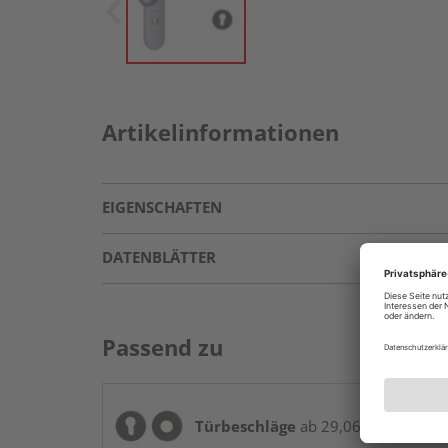
Artikelinformationen
EIGENSCHAFTEN
DATENBLÄTTER
Passend zu
Türbeschläge
ab 29,06 € / Stk.