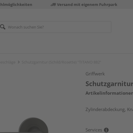
ahlmöglichkeiten
Versand mit eigenem Fuhrpark
eschläge
Schutzgarnitur (Schild/Rosette) "TITANO 882"
Griffwerk
Schutzgarnitur
Artikelinformatione
Zylinderabdeckung, Kna
Services