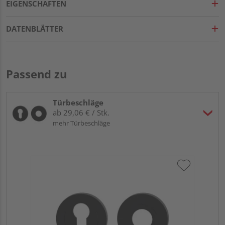
EIGENSCHAFTEN
DATENBLÄTTER
Passend zu
Türbeschläge
ab 29,06 € / Stk.
mehr Türbeschläge
Gr
TI
Zy
Ede