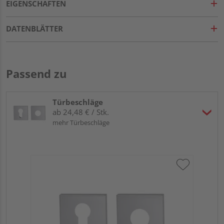
EIGENSCHAFTEN
DATENBLÄTTER
Passend zu
Türbeschläge
ab 24,48 € / Stk.
mehr Türbeschläge
Gr
TI
Zy
Ede