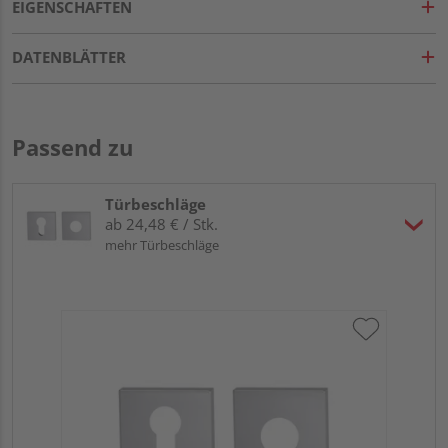
EIGENSCHAFTEN
DATENBLÄTTER
Passend zu
Türbeschläge
ab 24,48 € / Stk.
mehr Türbeschläge
Gr
TI
Zy
Ede