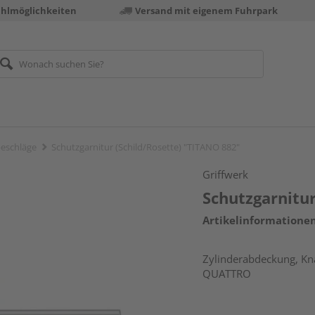
ahlmöglichkeiten
Versand mit eigenem Fuhrpark
eschläge
Schutzgarnitur (Schild/Rosette) "TITANO 882"
Griffwerk
Schutzgarnitur
Artikelinformatione
Zylinderabdeckung, Knau
QUATTRO