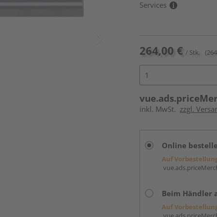
Services
264,00 €
/ Stk.
(264
vue.ads.priceMe
inkl. MwSt.
zzgl. Versa
Online bestell
Auf Vorbestellun
vue.ads.priceMerch
Beim Händler 
Auf Vorbestellun
vue.ads.priceMerch