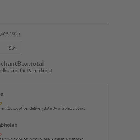
,00 € / Stk.)
Stk.
rchantBox.total
ndkosten für Paketdienst
en
g:
antBox.option.delivery.laterAvailable.subtext
abholen
g:
antBox.option.pickup.laterAvailable.subtext