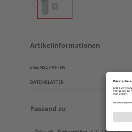
Artikelinformationen
EIGENSCHAFTEN
DATENBLÄTTER
Passend zu
Türbeschläge
ab 22,12 € / Stk.