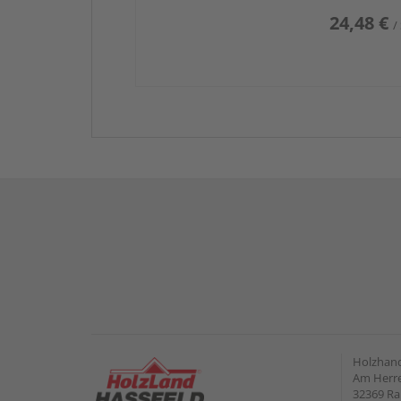
24,48 €
/
Holzhand
Am Herre
32369 R