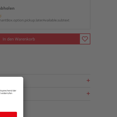
abholen
g:
antBox.option.pickup.laterAvailable.subtext
In den Warenkorb