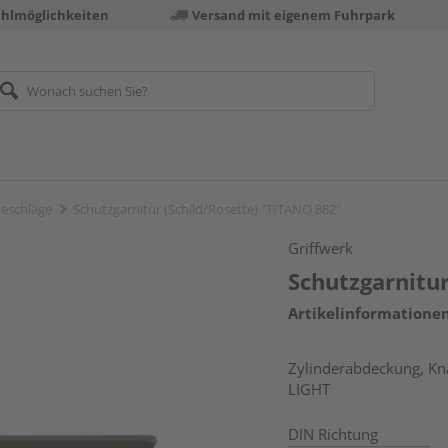
ahlmöglichkeiten
Versand mit eigenem Fuhrpark
eschläge
Schutzgarnitur (Schild/Rosette) "TITANO 882"
Griffwerk
Schutzgarnitur
Artikelinformatione
Zylinderabdeckung, Kna
LIGHT
DIN Richtung