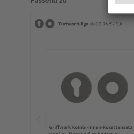
Passend zu
Türbeschläge
ab 29,06 € / Stk.
Griffwerk Kombi-Innen-Rosettensatz
rund m. Zierring Kaschmirgrau