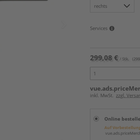
Services
299,08 €
/ Stk.
(299
vue.ads.priceMe
inkl. MwSt.
zzgl. Versa
Online bestell
Auf Vorbestellun
vue.ads.priceMerch