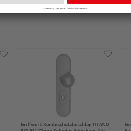
Griffwerk Kombischutzbeschlag TITANO
Gr
882 ES1 72mm Zylinderabdeckung Tür
Ka