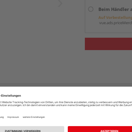
Beim Händler 
Auf Vorbestellun
vue.ads.priceMerch