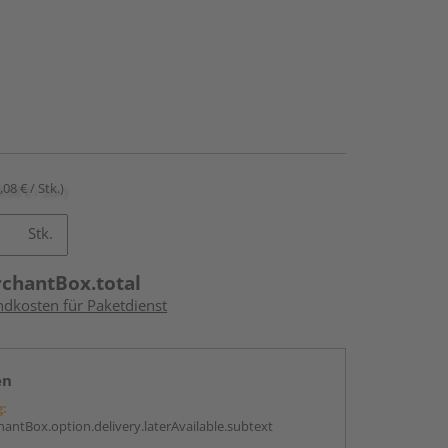
,08 € / Stk.)
Stk.
rchantBox.total
ndkosten für Paketdienst
en
g:
antBox.option.delivery.laterAvailable.subtext