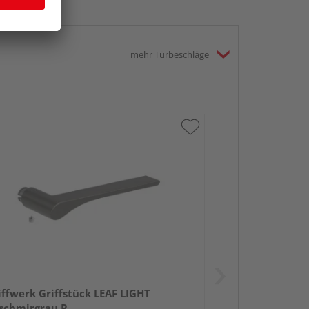
mehr Türbeschläge
iffwerk Griffstück LEAF LIGHT
schmirgrau R