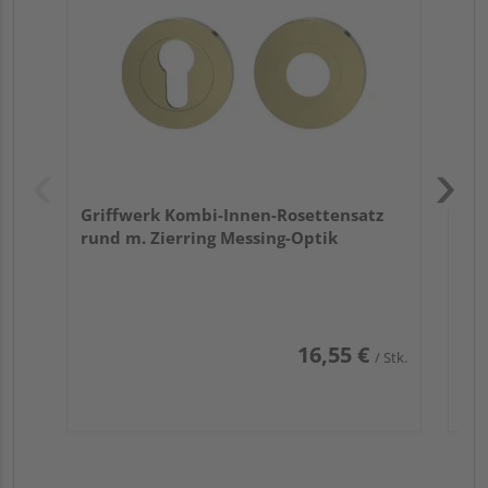
Zy
Ede
Griffwerk Kombi-Innen-Rosettensatz
rund m. Zierring Messing-Optik
16,55 €
/ Stk.