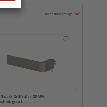
mehr Türbeschläge
iffwerk Griffstück GRAPH
schmirgrau L