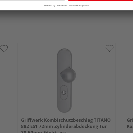
Griffwerk Kombischutzbeschlag TITANO
Gr
882 ES1 72mm Zylinderabdeckung Tür
Ka
38-50mm Edelst. ma.