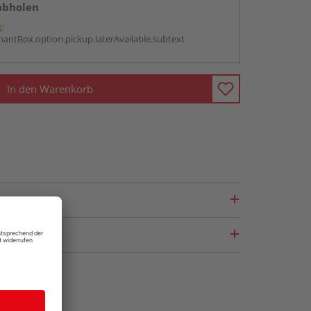
abholen
g:
antBox.option.pickup.laterAvailable.subtext
In den Warenkorb