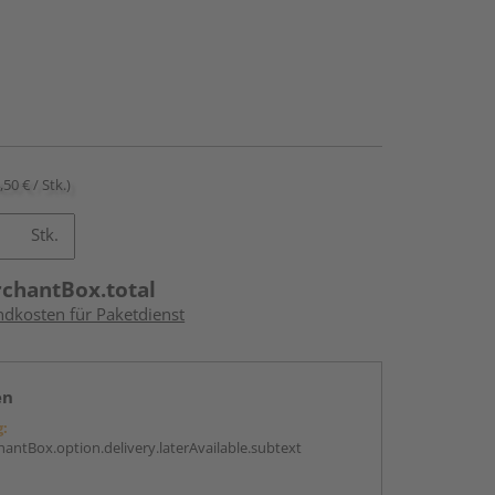
,50 € / Stk.)
Stk.
rchantBox.total
ndkosten für Paketdienst
en
g:
antBox.option.delivery.laterAvailable.subtext