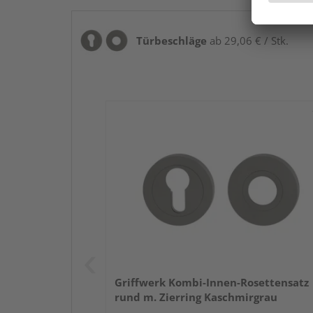
Türbeschläge
ab 29,06 € / Stk.
Griffwerk Kombi-Innen-Rosettensatz
rund m. Zierring Kaschmirgrau