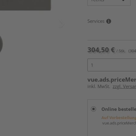
Services
304,50 €
/ Stk.
(304
vue.ads.priceMe
inkl. MwSt.
zzgl. Versa
Online bestell
Auf Vorbestellun
vue.ads.priceMerch