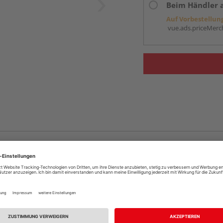
Beim Händler 
Auf Vorbestellun
vue.ads.priceMerch