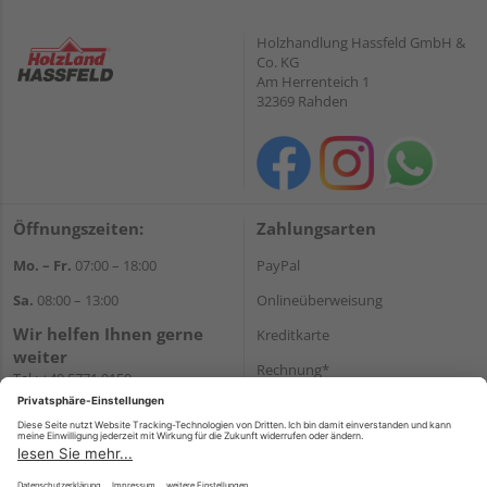
Holzhandlung Hassfeld GmbH &
Co. KG
Am Herrenteich 1
32369 Rahden
Öffnungszeiten:
Zahlungsarten
Mo. – Fr.
07:00 – 18:00
PayPal
Sa.
08:00 – 13:00
Onlineüberweisung
Wir helfen Ihnen gerne
Kreditkarte
weiter
Rechnung*
Tel.:
+49 5771 9150
E-Mail:
info@holz-hassfeld.de
*Bonität vorausgesetzt
WhatsApp
Versand
Versandkosten