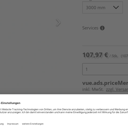
Services
107,97 €
/ Stk.
(107
vue.ads.priceMe
inkl. MwSt.
zzgl. Vers
Online bestell
Auf Vorbestellun
vue.ads.priceMerch