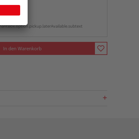
abholen
g:
antBox.option.pickup.laterAvailable.subtext
In den Warenkorb