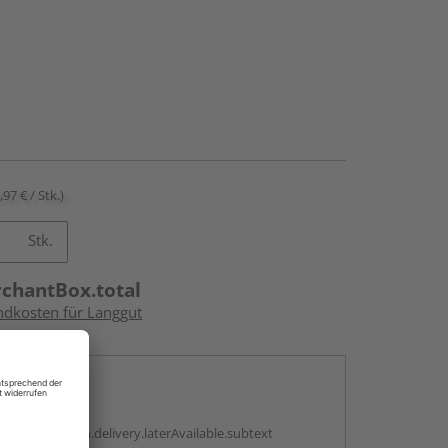
,97 € / Stk.)
Stk.
rchantBox.total
andkosten für Langgut
en
g:
antBox.option.delivery.laterAvailable.subtext