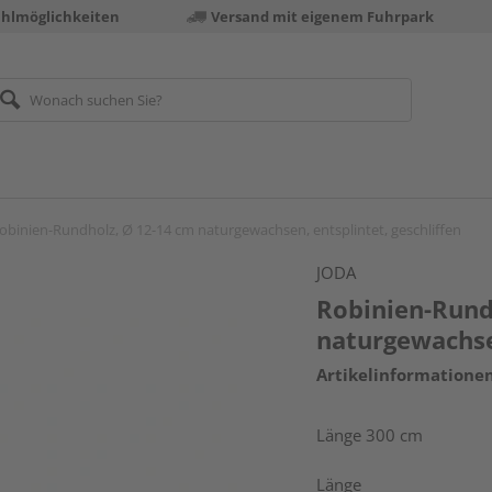
ahlmöglichkeiten
Versand mit eigenem Fuhrpark
obinien-Rundholz, Ø 12-14 cm naturgewachsen, entsplintet, geschliffen
JODA
Robinien-Rund
naturgewachsen
Artikelinformatione
Länge 300 cm
Länge