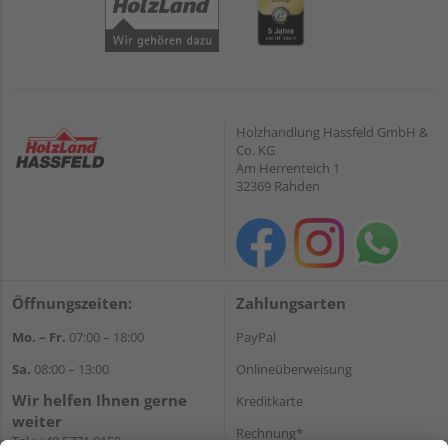
Holzhandlung Hassfeld GmbH &
Co. KG
Am Herrenteich 1
32369 Rahden
Öffnungszeiten:
Zahlungsarten
Mo. – Fr.
07:00 – 18:00
PayPal
Sa.
08:00 – 13:00
Onlineüberweisung
Wir helfen Ihnen gerne
Kreditkarte
weiter
Rechnung*
Tel.:
+49 5771 9150