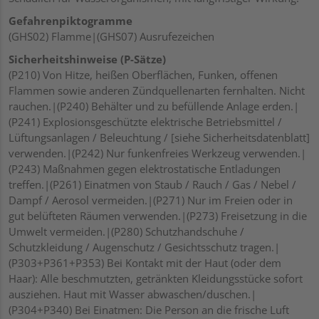
Gefahrenpiktogramme
(GHS02) Flamme|(GHS07) Ausrufezeichen
Sicherheitshinweise (P-Sätze)
(P210) Von Hitze, heißen Oberflächen, Funken, offenen
Flammen sowie anderen Zündquellenarten fernhalten. Nicht
rauchen.|(P240) Behälter und zu befüllende Anlage erden.|
(P241) Explosionsgeschützte elektrische Betriebsmittel /
Lüftungsanlagen / Beleuchtung / [siehe Sicherheitsdatenblatt]
verwenden.|(P242) Nur funkenfreies Werkzeug verwenden.|
(P243) Maßnahmen gegen elektrostatische Entladungen
treffen.|(P261) Einatmen von Staub / Rauch / Gas / Nebel /
Dampf / Aerosol vermeiden.|(P271) Nur im Freien oder in
gut belüfteten Räumen verwenden.|(P273) Freisetzung in die
Umwelt vermeiden.|(P280) Schutzhandschuhe /
Schutzkleidung / Augenschutz / Gesichtsschutz tragen.|
(P303+P361+P353) Bei Kontakt mit der Haut (oder dem
Haar): Alle beschmutzten, getränkten Kleidungsstücke sofort
ausziehen. Haut mit Wasser abwaschen/duschen.|
(P304+P340) Bei Einatmen: Die Person an die frische Luft