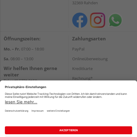
32369 Rahden
Öffnungszeiten:
Zahlungsarten
Mo. – Fr.
07:00 – 18:00
PayPal
Sa.
08:00 – 13:00
Onlineüberweisung
Wir helfen Ihnen gerne
Kreditkarte
weiter
Rechnung*
Tel.:
+49 5771 9150
E-Mail:
info@holz-hassfeld.de
*Bonität vorausgesetzt
WhatsApp
Versand
Versandkosten
Impressum
AGB
Widerruf
Datenschutz
Reservierungsbedingungen
Vertrag widerrufen