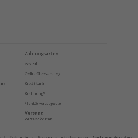
Zahlungsarten
PayPal
Onlineüberweisung
ter
Kreditkarte
Rechnung*
*Bonität vorausgesetzt
Versand
Versandkosten
ruf
Datenschutz
Reservierungsbedingungen
Vertrag widerrufen