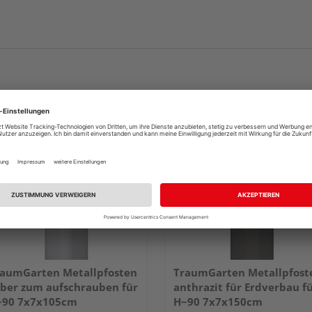
aumGarten Metallpfosten
TraumGarten Metallpfost
lber zum aufschrauben für
anthrazit für Erdverbau f
~90 7x7x105cm
H~90 7x7x150cm