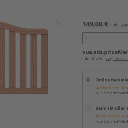
149,00 €
/ Stk.
(149
vue.ads.priceMe
inkl. MwSt.
zzgl. Versa
Online bestell
Auf Vorbestellun
vue.ads.priceMerch
Beim Händler 
Auf Vorbestellun
vue.ads.priceMerch