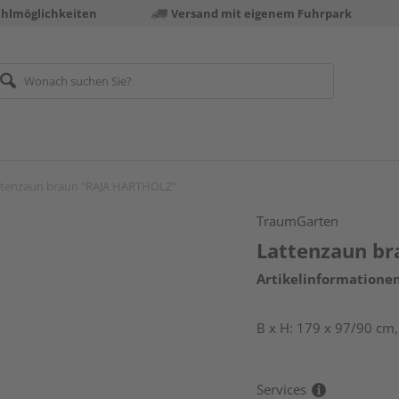
ahlmöglichkeiten
Versand mit eigenem Fuhrpark
ttenzaun braun "RAJA HARTHOLZ"
TraumGarten
Lattenzaun b
Artikelinformatione
B x H: 179 x 97/90 cm
Services