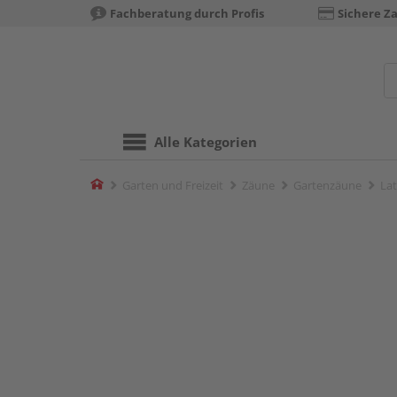
Fachberatung durch Profis
Sichere Z
Alle Kategorien
Home
Garten und Freizeit
Zäune
Gartenzäune
La