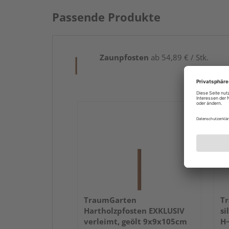
Passende Produkte
Zaunpfosten
ab 54,89 € / Stk.
TraumGarten
Tr
Hartholzpfosten EXKLUSIV
si
verleimt, geölt 9x9x105cm
H