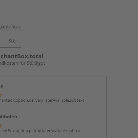
,00 € / Stk.)
Stk.
rchantBox.total
ndkosten für Stückgut
en
g:
antBox.option.delivery.laterAvailable.subtext
abholen
g:
antBox.option.pickup.laterAvailable.subtext