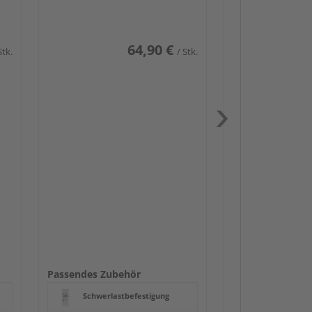
64,90 €
Stk.
/ Stk.
Passendes Zube
Schwerlast
Zaun-Zube
Zaunbesch
Beschläge
Passendes Zubehör
Schwerlastbefestigung