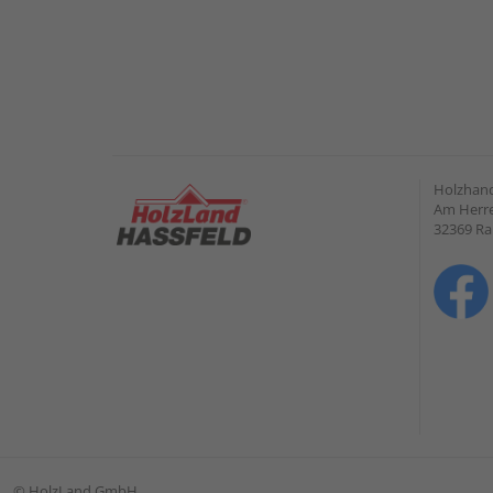
Holzhand
Am Herre
32369 R
©
HolzLand GmbH