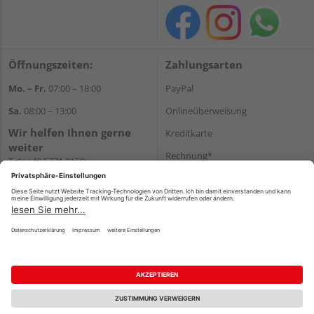
Öffnungszeiten:
Zahlungsarten
Mo. – Fr.
07:00 – 18:00
PayPal
Sa.
08:00 – 13:00
Onlineüberweisung
Wir helfen Ihnen gerne
Kreditkarte
weiter
Rechnung*
Tel.:
+49 5771 9150
E-Mail:
info@holz-hassfeld.de
*Bonität vorausgesetzt
WhatsApp
Versand
Versandkosten
Impressum
AGB
Widerruf
Datenschutz
Reservierungsbedingungen
Vertrag widerrufen