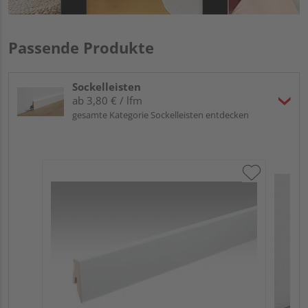
Passende Produkte
Sockelleisten
ab 3,80 € / lfm
gesamte Kategorie Sockelleisten entdecken
ME
Fu
32