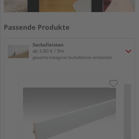
Passende Produkte
Sockelleisten
ab 3,80 € / lfm
gesamte Kategorie Sockelleisten entdecken
ME
Fu
32