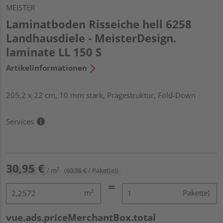
MEISTER
Laminatboden Risseiche hell 6258
Landhausdiele - MeisterDesign.
laminate LL 150 S
Artikelinformationen
205,2 x 22 cm, 10 mm stark, Prägestruktur, Fold-Down
Services
30,95 €
/ m²
(69,86 € / Paket(e))
m²
Paket(e)
vue.ads.priceMerchantBox.total