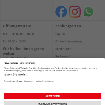
Öffnungszeiten:
Zahlungsarten
Mo. – Fr.
07:00 – 18:00
PayPal
Sa.
08:00 – 13:00
Onlineüberweisung
Wir helfen Ihnen gerne
Kreditkarte
weiter
Rechnung*
Tel.:
+49 5771 9150
E-Mail:
info@holz-hassfeld.de
*Bonität vorausgesetzt
WhatsApp
Versand
Versandkosten
Impressum
AGB
Widerruf
Datenschutz
Reservierungsbedingungen
Vertrag widerrufen