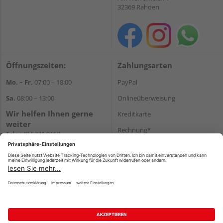
32369 Rahden
Öffnungszeiten:
Zahlungsarten
Mo. – Fr.
07:00 – 18:00
PayPal
Sa.
08:00 – 13:00
Onlineüberweisung
Wir helfen Ihnen gerne
Kreditkarte
weiter
Rechnung*
Tel.:
+49 5771 9150
E-Mail:
info@holz-hassfeld.de
*Bonität vorausgesetzt
WhatsApp
Versand
Versandkosten
Impressum
AGB
Widerruf
Datenschutz