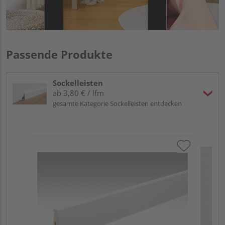
Passende Produkte
Sockelleisten
ab 3,80 € / lfm
gesamte Kategorie Sockelleisten entdecken
ME
Fu
32