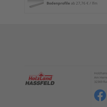
Bodenprofile
ab 27,76 € / lfm
Holzhand
Am Herre
32369 R