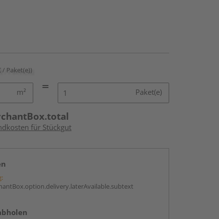
€ / Paket(e))
m²
Paket(e)
rchantBox.total
ndkosten für Stückgut
en
g:
antBox.option.delivery.laterAvailable.subtext
abholen