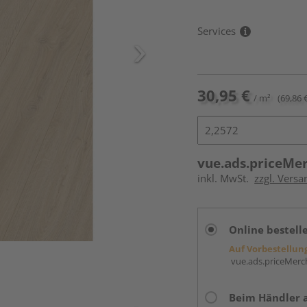
Services
30,95 €
/ m²
(69,86 
vue.ads.priceMe
inkl. MwSt.
zzgl. Versa
Online bestell
Auf Vorbestellun
vue.ads.priceMerch
Beim Händler 