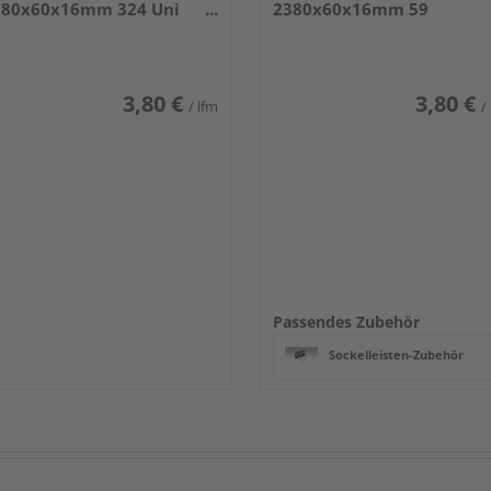
380x60x16mm 324 Uni
2380x60x16mm 59
iß glänzend DF
Anthrazit DF
3,80 €
3,80 €
/ lfm
/
Passendes Zubehör
Sockelleisten-Zubehör