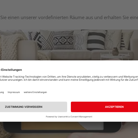
Sie einen unserer vordefinierten Räume aus und erhalten Sie ei
Raumplaner