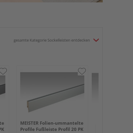
gesamte Kategorie Sockelleisten entdecken
MEISTER Folie
Profile Fußleist
2380x60x16mm
Schwarz DF
te
MEISTER Folien-ummantelte
PK
Profile Fußleiste Profil 20 PK