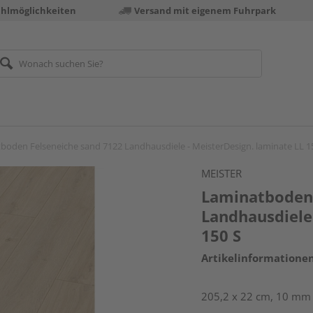
ahlmöglichkeiten
Versand mit eigenem Fuhrpark
boden Felseneiche sand 7122 Landhausdiele - MeisterDesign. laminate LL 1
MEISTER
Laminatboden 
Landhausdiele 
150 S
Artikelinformatione
205,2 x 22 cm, 10 mm 