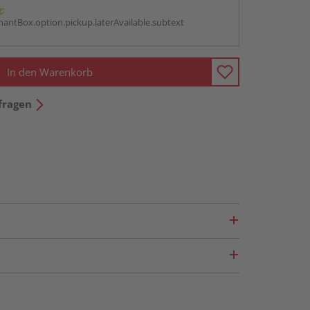
g:
antBox.option.pickup.laterAvailable.subtext
In den Warenkorb
fragen