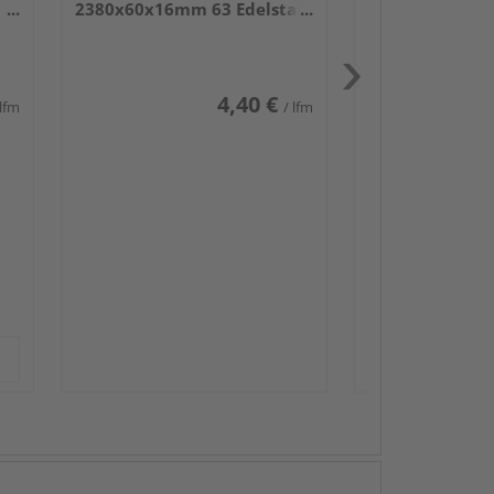
2380x60x16mm 63 Edelstahl
DF
4,40 €
 lfm
/ lfm