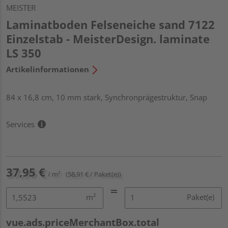
MEISTER
Laminatboden Felseneiche sand 7122
Einzelstab - MeisterDesign. laminate
LS 350
Artikelinformationen
84 x 16,8 cm, 10 mm stark, Synchronprägestruktur, Snap
Services
37,95 €
/ m²
(58,91 € / Paket(e))
m²
Paket(e)
vue.ads.priceMerchantBox.total