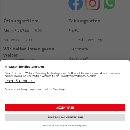
Öffnungszeiten:
Zahlungsarten
Mo. – Fr.
07:00 – 18:00
PayPal
Sa.
08:00 – 13:00
Onlineüberweisung
Wir helfen Ihnen gerne
Kreditkarte
weiter
Rechnung*
Tel.:
+49 5771 9150
E-Mail:
info@holz-hassfeld.de
*Bonität vorausgesetzt
WhatsApp
Versand
Versandkosten
Impressum
AGB
Widerruf
Datenschutz
Reservierungsbedingungen
Vertrag widerrufen
©
HolzLand GmbH