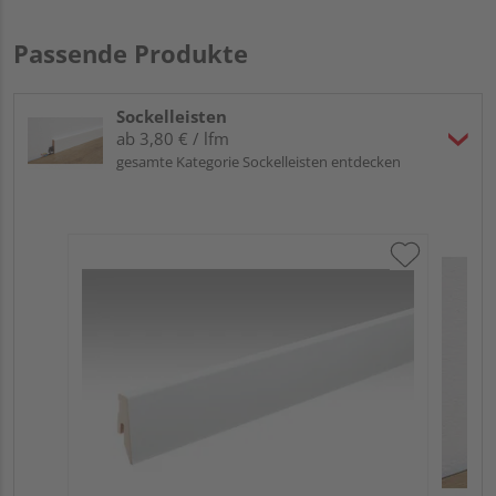
Passende Produkte
Sockelleisten
ab 3,80 € / lfm
gesamte Kategorie Sockelleisten entdecken
ME
Fu
32